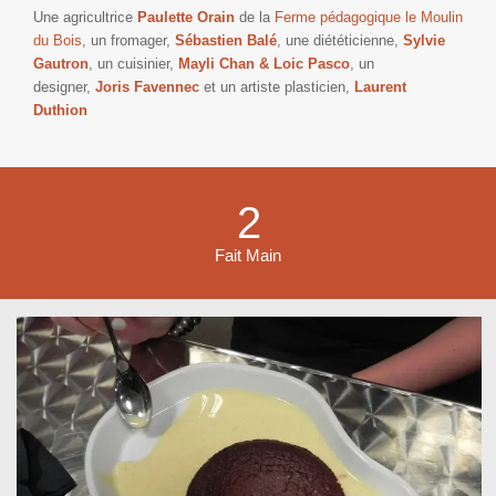
Une agricultrice
Paulette Orain
de la
Ferme pédagogique le Moulin
du Bois
, un fromager,
Sébastien Balé
, une diététicienne,
Sylvie
Gautron
, un cuisinier,
Mayli Chan & Loic Pasco
, un
designer,
Joris Favennec
et un artiste plasticien,
Laurent
Duthion
2
Fait Main