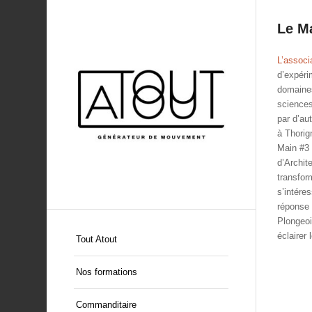
Le Ma
L’associ
d’expéri
domaines
sciences
par d’au
à Thorig
Main #3 
d’Archite
transfor
s’intére
réponse 
Plongeoir
éclairer
Tout Atout
Nos formations
Commanditaire