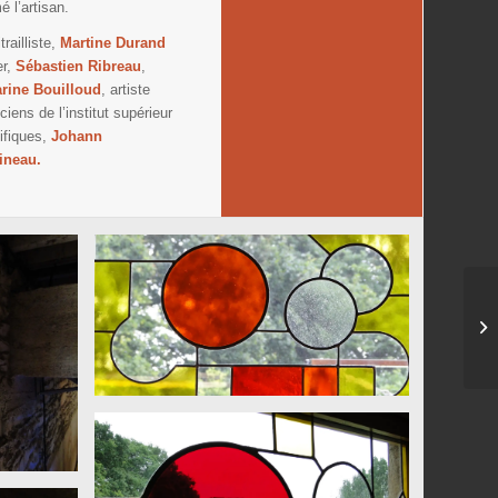
é l’artisan.
itrailliste,
Martine Durand
er,
Sébastien Ribreau
,
rine Bouilloud
, artiste
ciens de l’institut supérieur
ifiques,
Johann
ineau.