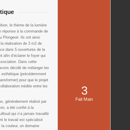
stique
ition, le thème de la lumière
 en réponse à la commande de
 Plongeoir. Ils ont ainsi
a réalisation de 3 m2 de
ace dans 5 ouvertures de la
 afin d’éclairer le foyer qui
association. Dans cette
 avons décidé de mélanger les
t esthétique (précédemment
ransformer) pour que le projet
ollaboration inédite entre les
3
Fait Main
aux, généralement réalisé par
rron, a été confié à la
illoud qui n’a jamais travaillé
t le travail est spécialisé
e la couleur, un domaine