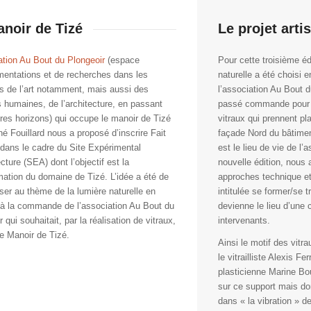
noir de Tizé
Le projet arti
ation Au Bout du Plongeoir
(espace
Pour cette troisième éd
mentations et de recherches dans les
naturelle a été choisi
 de l’art notamment, mais aussi des
l’association Au Bout du
 humaines, de l’architecture, en passant
passé commande pour l
tres horizons) qui occupe le manoir de Tizé
vitraux qui prennent pl
né Fouillard nous a proposé d’inscrire Fait
façade Nord du bâtiment
dans le cadre du Site Expérimental
est le lieu de vie de l’
cture (SEA) dont l’objectif est la
nouvelle édition, nous
mation du domaine de Tizé. L’idée a été de
approches technique e
sser au thème de la lumière naturelle en
intitulée se former/se t
à la commande de l’association Au Bout du
devienne le lieu d’une c
 qui souhaitait, par la réalisation de vitraux,
intervenants.
 le Manoir de Tizé.
Ainsi le motif des vitr
le vitrailliste Alexis Fe
plasticienne Marine Bou
sur ce support mais don
dans « la vibration » d