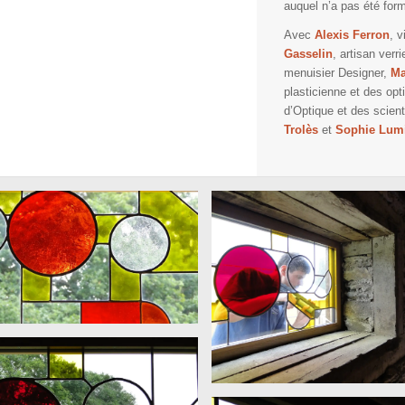
auquel n’a pas été form
Avec
Alexis Ferron
, v
Gasselin
, artisan verri
menuisier Designer,
Ma
plasticienne et des opti
d’Optique et des scient
Trolès
et
Sophie Lum